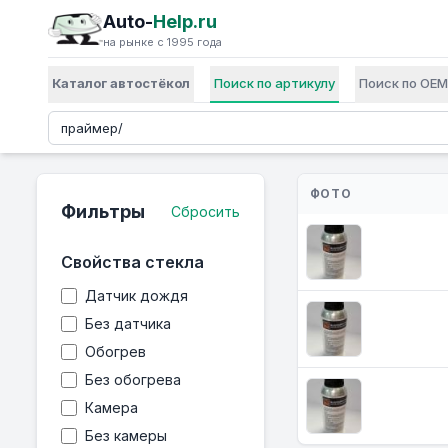
Auto-
Help.ru
на рынке с 1995 года
Каталог автостёкол
Поиск по артикулу
Поиск по OEM
ФОТО
Фильтры
Сбросить
Свойства стекла
Датчик дождя
Без датчика
Обогрев
Без обогрева
Камера
Без камеры