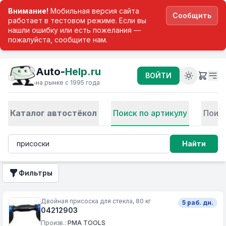
Внимание!
Мобильная версия сайта
Сообщить
работает в тестовом режиме. Если вы
нашли ошибку или есть пожелания —
пожалуйста, сообщите нам.
Auto-
Help.ru
ВОЙТИ
на рынке с 1995 года
Каталог автостёкол
Поиск по артикулу
Поис
Найти
Фильтры
Двойная присоска для стекла, 80 кг
5 раб. дн.
04212903
Произв.:
PMA TOOLS